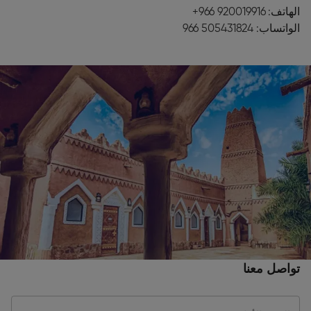
الهاتف:
‎+966 920019916
الواتساب:
‎966 505431824
تواصل معنا